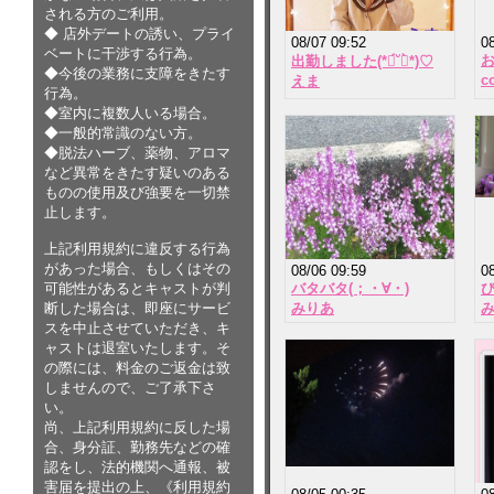
される方のご利用。
◆ 店外デートの誘い、プライ
08/07 09:52
0
ベートに干渉する行為。
出勤しました(*ฅ́˘ฅ̀*)♡
◆今後の業務に支障をきたす
c
えま
行為。
◆室内に複数人いる場合。
◆一般的常識のない方。
◆脱法ハーブ、薬物、アロマ
など異常をきたす疑いのある
ものの使用及び強要を一切禁
止します。
上記利用規約に違反する行為
があった場合、もしくはその
08/06 09:59
0
可能性があるとキャストが判
バタバタ(；・∀・)
び
断した場合は、即座にサービ
みりあ
スを中止させていただき、キ
ャストは退室いたします。そ
の際には、料金のご返金は致
しませんので、ご了承下さ
い。
尚、上記利用規約に反した場
合、身分証、勤務先などの確
認をし、法的機関へ通報、被
害届を提出の上、《利用規約