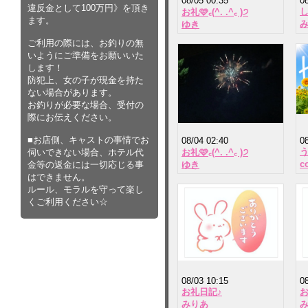
08/05 00:35
0
違反金として100万円》を頂き
お礼🩷꜀(^. .^꜀ )੭
ます。
ゆき
ご利用の際には、お釣りの無
いようにご準備をお願いいた
します！
防犯上、女の子が現金を持た
ない場合があります。
お釣りが必要な場合、受付の
際にお伝えください。
■お店側、キャストの事情でお
08/04 02:40
0
伺いできない場合、ホテル代
お礼🩷꜀(^. .^꜀ )੭
c
金等の返金には一切応じる事
ゆき
はできません。
ルール、モラルを守って楽し
くご利用ください☆
08/03 10:15
0
お礼日記♪
お
みりあ