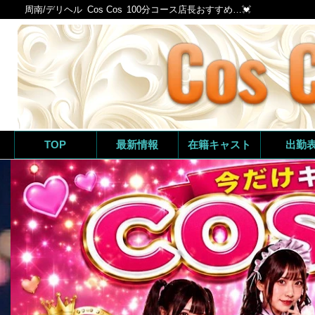
周南/デリヘル
Cos Cos
100分コース店長おすすめ…💓
TOP
最新情報
在籍キャスト
出勤