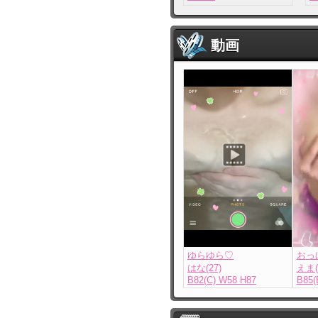
動画
ゆらゆら♡
おっぱい
はな(27)
えま(
B82(C) W58 H87
B85(