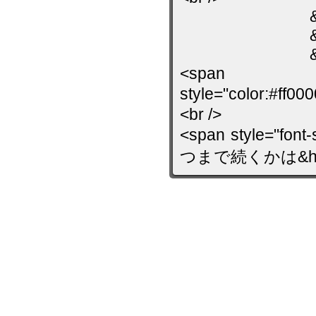
&darr;<
&darr
&darr;<
<span sty
style="color:#ff0
<br />
<span style="font
つまで続くかは&helli