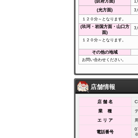
(防府方面)
1
(光方面)
3
１２０分～となります。
(玖珂・岩国方面・山口方
3
面)
１２０分～となります。
その他の地域
お問い合わせください。
店舗情報
店 舗 名
C
業 種
エ リ ア
0
電話番号