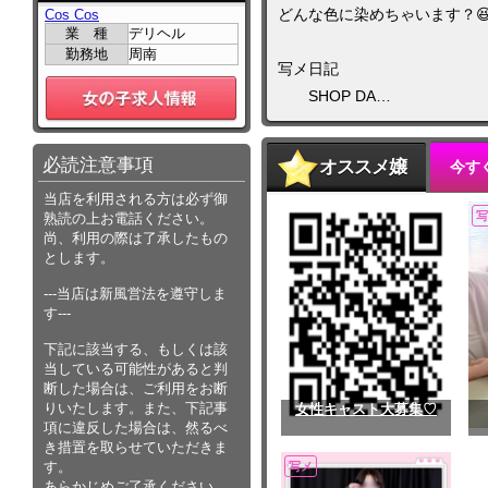
どんな色に染めちゃいます？
Cos Cos
業 種
デリヘル
勤務地
周南
写メ日記
SHOP DA…
必読注意事項
オススメ嬢
今すぐ
当店を利用される方は必ず御
写
熟読の上お電話ください。
尚、利用の際は了承したもの
とします。
---当店は新風営法を遵守しま
す---
下記に該当する、もしくは該
当している可能性があると判
断した場合は、ご利用をお断
りいたします。また、下記事
女性キャスト大募集♡
項に違反した場合は、然るべ
き措置を取らせていただきま
す。
写メ
あらかじめご了承ください。