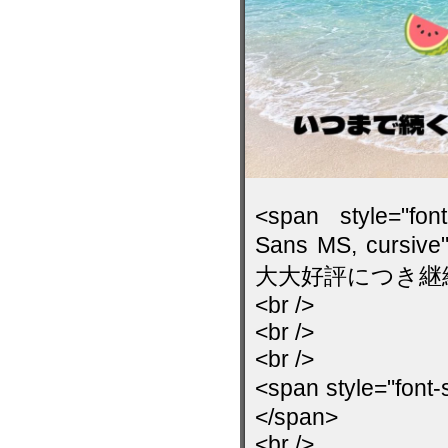
<span style="font
Sans MS, cursive"
大大好評につき継続中(^^
<br />
<br />
<br />
<span style="fo
</span> <b
<br />