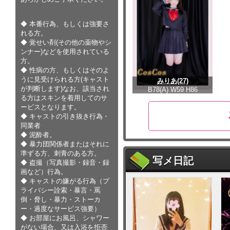
◆ 本番行為、もしくは強要さ
れる方。
◆ 覚せい剤(その他の薬物やシ
ンナー)などを使用されている
方。
◆ 性病の方、もしくはそのよ
うに見受けられる方(キャスト
みりあ(27)
が判断します)なお、該当され
B78(A) W59 H86
る方はスキンを着用してのサ
ービスとなります。
◆ キャストの引き抜き行為・
同業者
◆ 泥酔者。
◆ 暴力団関係者またはそれに
準ずる方、刺青のある方。
写メ日記
◆ 盗撮（写真撮影・録音・録
画など）行為。
◆ キャストの嫌がる行為（プ
ライバシー詮索・暴言・罵
倒・脅し・暴力・ストーカ
ー・過度なサービス強要）
◆ お部屋にお風呂、シャワー
がない場合、又は入浴を拒否