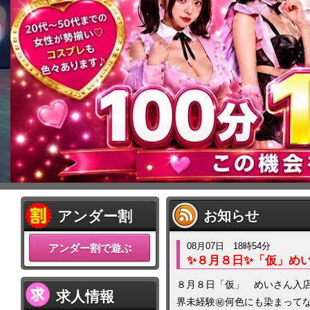
アンダー割
お知らせ
08月07日 18時54分
アンダー割で遊ぶ
✨８月８日✨「仮」め
８月８日「仮」 めいさん入店
求人情報
界未経験㊙️何色にも染まってな