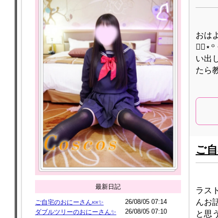
おはよ
🙂‍
い出し
たら
ご自
最新日記
ラスト
んお話
26/08/05 07:14
ご自宅のおにーさん🍬✨
26/08/05 07:10
ダブルツリーのおにーさん✨
と思う