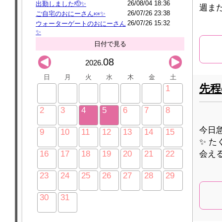
26/08/04 18:36
出勤しました🫡✨
週また
26/07/26 23:38
ご自宅のおにーさん🍬✨
26/07/26 15:32
ウォーターゲートのおにーさん
✨️
日付で見る
08
2026.
日
月
火
水
木
金
土
先程の
1
2
3
4
5
6
7
8
今日
9
10
11
12
13
14
15
✨ た
会える
16
17
18
19
20
21
22
23
24
25
26
27
28
29
30
31