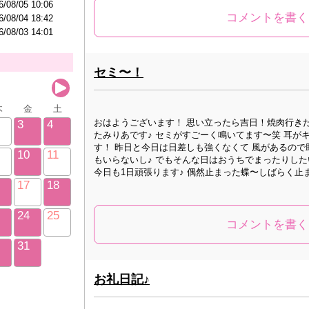
6/08/05 10:06
コメントを書く
6/08/04 18:42
6/08/03 14:01
セミ〜！
木
金
土
おはようございます！ 思い立ったら吉日！焼肉行き
3
4
たみりあです♪ セミがすごーく鳴いてます〜笑 耳が
す！ 昨日と今日は日差しも強くなくて 風があるので助か
10
11
もいらないし♪ でもそんな日はおうちでまったりした
今日も1日頑張ります♪ 偶然止まった蝶〜しばらく止
17
18
24
25
コメントを書く
31
お礼日記♪