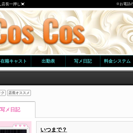
ん店長一押し💓
※お電話
在籍キャスト
出勤表
写メ日記
料金システム
タク
店長オススメ
写メ日記
いつまで？